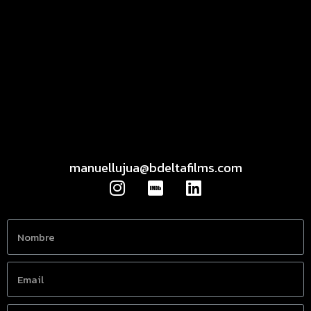
manuellujua@bdeltafilms.com