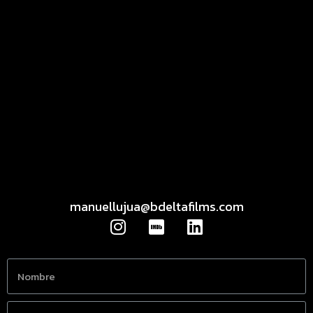
manuellujua@bdeltafilms.com